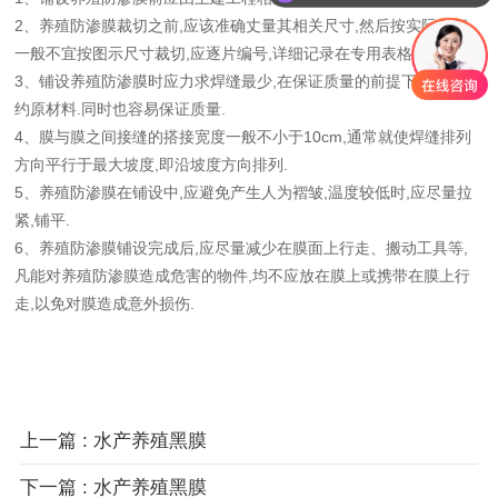
2、养殖防渗膜裁切之前,应该准确丈量其相关尺寸,然后按实际裁切,
一般不宜按图示尺寸裁切,应逐片编号,详细记录在专用表格上.
3、铺设养殖防渗膜时应力求焊缝最少,在保证质量的前提下,尽量节
约原材料.同时也容易保证质量.
4、膜与膜之间接缝的搭接宽度一般不小于10cm,通常就使焊缝排列
方向平行于最大坡度,即沿坡度方向排列.
5、养殖防渗膜在铺设中,应避免产生人为褶皱,温度较低时,应尽量拉
紧,铺平.
6、养殖防渗膜铺设完成后,应尽量减少在膜面上行走、搬动工具等,
凡能对养殖防渗膜造成危害的物件,均不应放在膜上或携带在膜上行
走,以免对膜造成意外损伤.
上一篇 : 水产养殖黑膜
下一篇 : 水产养殖黑膜