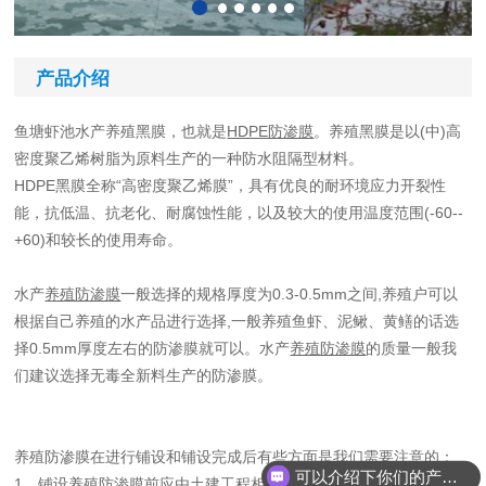
产品介绍
鱼塘虾池水产养殖黑膜，也就是
HDPE防渗膜
。养殖黑膜是以(中)高
密度聚乙烯树脂为原料生产的一种防水阻隔型材料。
HDPE黑膜全称“高密度聚乙烯膜”，具有优良的耐环境应力开裂性
能，抗低温、抗老化、耐腐蚀性能，以及较大的使用温度范围(-60--
+60)和较长的使用寿命。
水产
养殖防渗膜
一般选择的规格厚度为0.3-0.5mm之间,养殖户可以
根据自己养殖的水产品进行选择,一般养殖鱼虾、泥鳅、黄鳝的话选
择0.5mm厚度左右的防渗膜就可以。水产
养殖防渗膜
的质量一般我
们建议选择无毒全新料生产的防渗膜。
养殖防渗膜在进行铺设和铺设完成后有些方面是我们需要注意的：
可以介绍下你们的产品么
1、铺设养殖防渗膜前应由土建工程相应的合格验收证明文件.