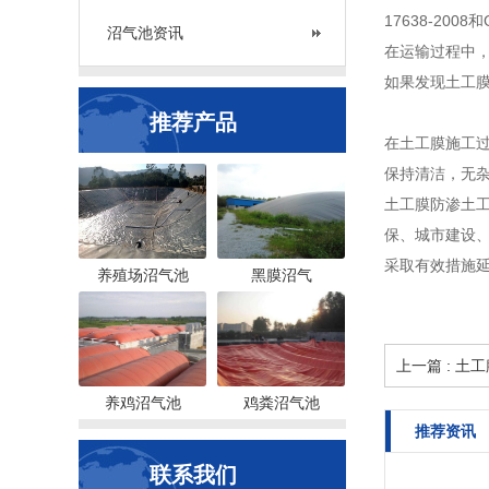
17638-20
沼气池资讯
在运输过程中
如果发现土工
推荐产品
在土工膜施工
保持清洁，无
土工膜防渗土
保、城市建设
采取有效措施
养殖场沼气池
黑膜沼气
上一篇 : 土
养鸡沼气池
鸡粪沼气池
推荐资讯
联系我们