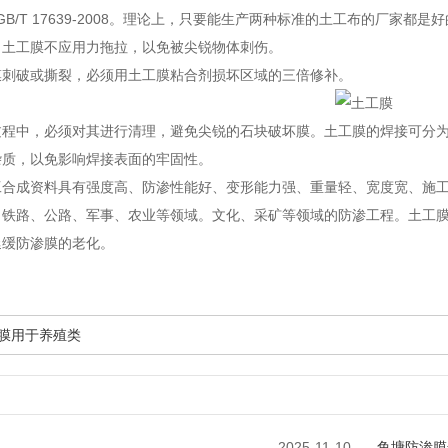
08和GB/T 17639-2008。理论上，只要能生产两种标准的土工布的厂家都
，土工膜不应用力拖拉，以免被尖锐物体刺伤。
膜刺破或撕裂，必须用土工膜粘合剂损坏区域的三倍修补。
过程中，必须对其进行清理，避免尖锐的石块破坏膜。土工膜的焊接可分
杂质，以免影响焊接表面的牢固性。
工合成资料具有强度高、防渗性能好、变形能力强、重量轻、宽度宽、施
、铁路、公路、军事、农业等领域。文化、采矿等领域的防渗工程。土工
延缓防渗膜的老化。
工膜用于养殖类
2025-11-10
鱼塘防渗膜