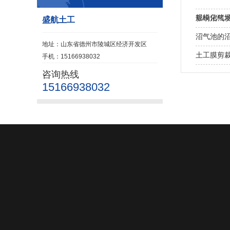
规模化猪
影响沼气
盛航土工
沼气池的
地址：山东省德州市陵城区经济开发区
土工膜剪
手机：15166938032
咨询热线
15166938032