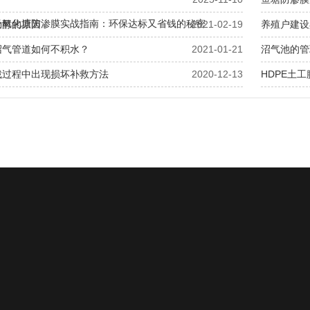
场氧化塘防渗膜实战指南：环保达标又省钱的秘密
发酵的原因
2021-02-19
养殖户建设
沼气管道如何不积水？
2021-01-21
沼气池的管
裁过程中出现损坏补救方法
2020-12-13
HDPE土