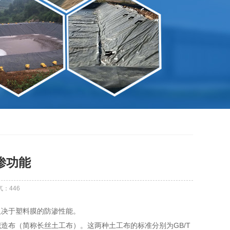
渗功能
气：
446
取决于塑料膜的防渗性能。
造布（简称长丝土工布）。这两种土工布的标准分别为GB/T