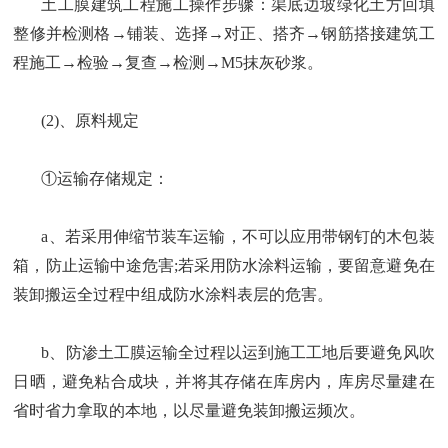
土工膜建筑工程施工操作步骤：渠底边坡绿化土方回填
整修并检测格→铺装、选择→对正、搭齐→钢筋搭接建筑工
程施工→检验→复查→检测→M5抹灰砂浆。
(2)、原料规定
①运输存储规定：
a、若采用伸缩节装车运输，不可以应用带钢钉的木包装
箱，防止运输中途危害;若采用防水涂料运输，要留意避免在
装卸搬运全过程中组成防水涂料表层的危害。
b、防渗土工膜运输全过程以运到施工工地后要避免风吹
日晒，避免粘合成块，并将其存储在库房内，库房尽量建在
省时省力拿取的本地，以尽量避免装卸搬运频次。